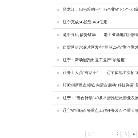
黑龙江：阳光采购一年为企业省下1个亿 综合
辽宁完成5G投资36.4亿元
危中寻机 借势破局——老工业基地沈阳推
自贸区哈尔滨片区发布“新驱25条”聚企聚
辽宁：新动能跑出复工复产“加速度”
让务工人员“有活干”——辽宁多地出实招“
盯紧创新重点领域 内蒙古启动“科技兴蒙”
辽宁：“春台行动”49条举措推进旅游业发
辽宁省明确百项重点工作任务及百个重大
首页
<
1
2
3
4