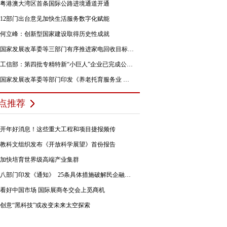
粤港澳大湾区首条国际公路进境通道开通
12部门出台意见加快生活服务数字化赋能
何立峰：创新型国家建设取得历史性成就
国家发展改革委等三部门有序推进家电回收目标责任制行动
工信部：第四批专精特新“小巨人”企业已完成公示，民营企业占84%
国家发展改革委等部门印发《养老托育服务业 纾困扶持若干政策措施》的通知
点推荐
开年好消息！这些重大工程和项目捷报频传
教科文组织发布《开放科学展望》首份报告
加快培育世界级高端产业集群
八部门印发《通知》 25条具体措施破解民企融资难题
看好中国市场 国际展商冬交会上觅商机
创意“黑科技”或改变未来太空探索