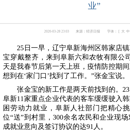
业”
2020-03-28 23:03
来源：
经济日报
字体： [
大
中
25日一早，辽宁阜新海州区韩家店镇
宝穿戴整齐，来到阜新六和农牧有限公司
天是我春节后第一天上班，疫情防控期间
想到在‘家门口’找到了工作。”张金宝说。
张金宝的新工作是两天前找到的。23
阜新11家重点企业代表的客车缓缓驶入
困劳动力就业，阜新人社部门把精心挑选
位“送”到村里，300余名农民和企业现
成就业意向及签订协议的达91人。