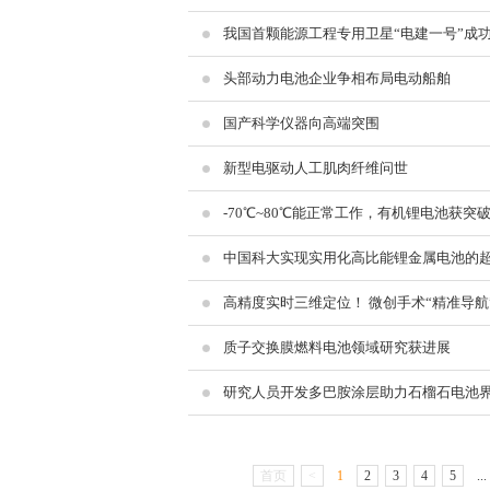
我国首颗能源工程专用卫星“电建一号”成
头部动力电池企业争相布局电动船舶
国产科学仪器向高端突围
新型电驱动人工肌肉纤维问世
-70℃~80℃能正常工作，有机锂电池获突
中国科大实现实用化高比能锂金属电池的
高精度实时三维定位！ 微创手术“精准导航
质子交换膜燃料电池领域研究获进展
研究人员开发多巴胺涂层助力石榴石电池
首页
<
1
2
3
4
5
...