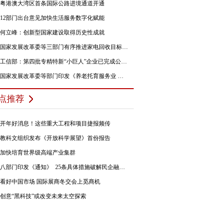
粤港澳大湾区首条国际公路进境通道开通
12部门出台意见加快生活服务数字化赋能
何立峰：创新型国家建设取得历史性成就
国家发展改革委等三部门有序推进家电回收目标责任制行动
工信部：第四批专精特新“小巨人”企业已完成公示，民营企业占84%
国家发展改革委等部门印发《养老托育服务业 纾困扶持若干政策措施》的通知
点推荐
开年好消息！这些重大工程和项目捷报频传
教科文组织发布《开放科学展望》首份报告
加快培育世界级高端产业集群
八部门印发《通知》 25条具体措施破解民企融资难题
看好中国市场 国际展商冬交会上觅商机
创意“黑科技”或改变未来太空探索