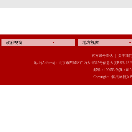
政府视窗
地方视窗
官方账号直达
|
关于我
地址(Address)：北京市西城区广内大街315号信息大厦B座8-13层(8-13 Floor, IT C
邮编：100053 传真：010-6369
Copyright 中国战略新