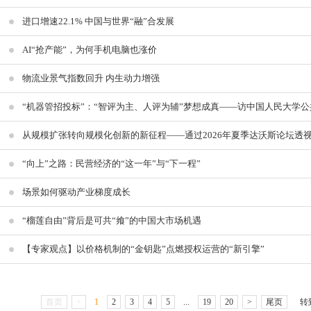
进口增速22.1% 中国与世界“融”合发展
AI“抢产能”，为何手机电脑也涨价
物流业景气指数回升 内生动力增强
从规模扩张转向规模化创新的新征程——通过2026年夏季达沃斯论坛透
“向上”之路：民营经济的“这一年”与“下一程”
场景如何驱动产业梯度成长
“榴莲自由”背后是可共“飨”的中国大市场机遇
【专家观点】以价格机制的“金钥匙”点燃授权运营的“新引擎”
首页
<
1
2
3
4
5
...
19
20
>
尾页
转