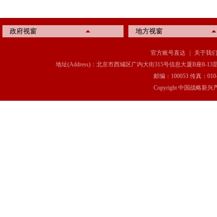
政府视窗
地方视窗
官方账号直达
|
关于我
地址(Address)：北京市西城区广内大街315号信息大厦B座8-13层(8-13 Floor, IT C
邮编：100053 传真：010-6369
Copyright 中国战略新