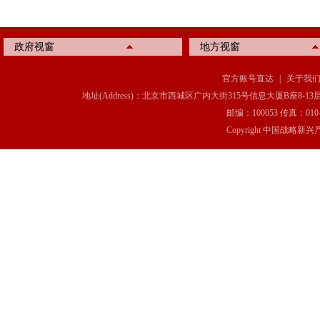
政府视窗
地方视窗
官方账号直达
|
关于我
地址(Address)：北京市西城区广内大街315号信息大厦B座8-13层(8-13 Floor, IT C
邮编：100053 传真：010-6369
Copyright 中国战略新