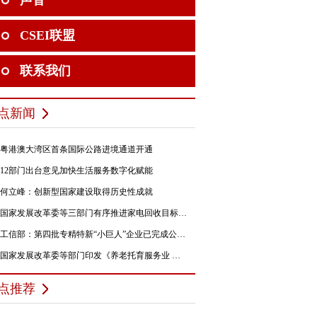
声音
CSEI联盟
联系我们
点新闻
粤港澳大湾区首条国际公路进境通道开通
12部门出台意见加快生活服务数字化赋能
何立峰：创新型国家建设取得历史性成就
国家发展改革委等三部门有序推进家电回收目标责任制行动
工信部：第四批专精特新“小巨人”企业已完成公示，民营企业占84%
国家发展改革委等部门印发《养老托育服务业 纾困扶持若干政策措施》的通知
点推荐