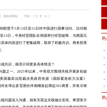
源：
商务部网站
字体： [
大
中
小
]
普于5月13日至15日对中国进行国事访问。访问期
日至13日，中美经贸团队在韩国举行经贸磋商，为两国元
热
果具体内容进行了密集磋商，取得了积极共识。商务部美
读。
成共识，能否介绍更多具体情况？
之一。2025年以来，中美双方围绕关税开展多轮磋
月，美国最高法院裁决美政府依据《国际紧急权力法案》
国对全球众多贸易伙伴相继发起两起301调查，并表示将
热
税问题深入沟通，就有关双边关税做出安排。希望美方