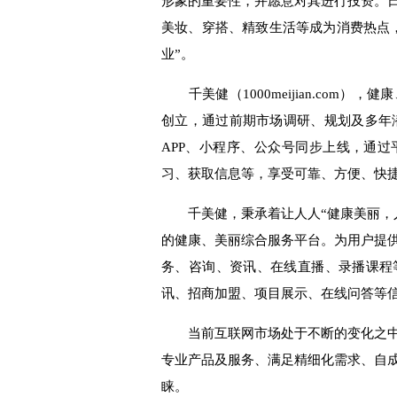
形象的重要性，并愿意对其进行投资。
美妆、穿搭、精致生活
等
成为
消费
热点
业”。
千美健
（1
000meijian.com
），
健康
创
立
，通过
前期市场调研
、
规划
及
多年
APP
、小程序、公众号同步上线
，通过
习、
获取
信息
等
，享受
可靠、方便、快
千美健
，
秉承着让人人“健康美丽，
的健康
、
美丽
综合服务平台。为用户提
务、
咨询、资讯、在线直播
、
录播课程
讯、招商加盟、项目展示、在线问答等
当前互联网市场处于不断的变化之
专业产品及服务、满足精细化需求、自
睐。