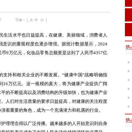
7
字体： [
大
中
小
]
民生活水平也日益提高
，
在健康
、
美丽领域，消费者人
我意识的重视程度也逐步增强。据统计数据显示，202
4
热
民币
9
万亿
元
，化妆品零售总额更是达到了
人民币
4357
亿
的支持和相关企业的不断发展。“健康中国”战略明确指
到16万亿
元
。这一规模的庞大，将为健康产业提供广阔
水平的不断提高以及消费结构的升级加快，也为健康产业
景。人们对生活质量的要求日益提高，对健康的关注程度
扮演着重要的角色，成为一个充满潜力和机遇的行业
。
热
容护理理念得以广泛传播。越来越多的人开始意识到自身