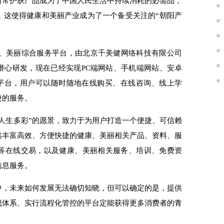
日常护肤产品成为了中国人民生活中持续消耗的必需品，
，
这使得健康和美丽产业成为了一个备受关注的“朝阳产
、
美丽综合服务平台
，
由北京千美健网络科技有限公司
潜心研发，
现在
已经
实现
PC
端网站、手机端网站、
安卓
平台，用户可以随时随地在线购买
、
在线咨询
、
线上学
捷的服务
。
人生多彩”的愿景，致力于为用户打造一个便捷、可信赖
供丰富高效、方便快捷的健康、美丽相关产品、资料、
服
等在线交易，以及健康、
美丽
相关服务、培训、免费资
信息服务。
中，未来如何发展无法确切知晓，但可以确定的是，提供
成体系、实行流程化管控的平台定能获得
更多
消费者的青