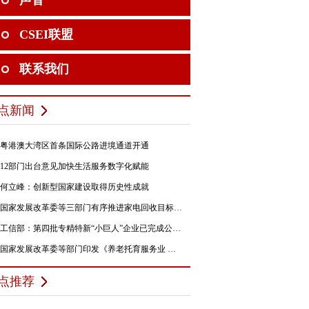
声音
CSEI联盟
联系我们
点新闻
粤港澳大湾区首条国际公路进境通道开通
12部门出台意见加快生活服务数字化赋能
何立峰：创新型国家建设取得历史性成就
国家发展改革委等三部门有序推进家电回收目标责任制行动
工信部：第四批专精特新“小巨人”企业已完成公示，民营企业占84%
国家发展改革委等部门印发《养老托育服务业 纾困扶持若干政策措施》的通知
点推荐