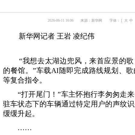
2026-06-11 16:06
来源：
新华网
字体： [
大
中
新华网记者 王岩 凌纪伟
“我想去太湖边兜风，来首应景的歌
的餐馆。”车载AI随即完成路线规划、
等复合指令。
“打开尾门！”车主怀抱行李匆匆走来
驻车状态下的车辆通过特定用户的声纹识
缓缓升起。
……