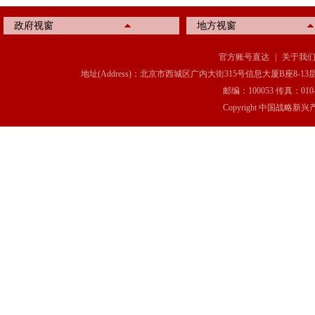
政府视窗
地方视窗
官方账号直达
|
关于我
地址(Address)：北京市西城区广内大街315号信息大厦B座8-13层(8-13 Floor, IT C
邮编：100053 传真：010-6369
Copyright 中国战略新