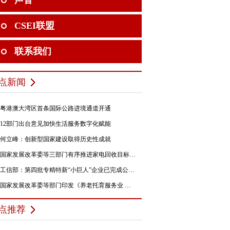
声音
CSEI联盟
联系我们
点新闻
粤港澳大湾区首条国际公路进境通道开通
12部门出台意见加快生活服务数字化赋能
何立峰：创新型国家建设取得历史性成就
国家发展改革委等三部门有序推进家电回收目标责任制行动
工信部：第四批专精特新“小巨人”企业已完成公示，民营企业占84%
国家发展改革委等部门印发《养老托育服务业 纾困扶持若干政策措施》的通知
点推荐