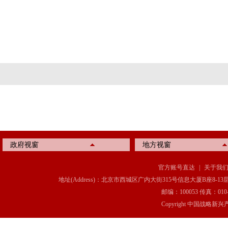
政府视窗
地方视窗
官方账号直达
|
关于我
地址(Address)：北京市西城区广内大街315号信息大厦B座8-13层(8-13 Floor, IT C
邮编：100053 传真：010-6369
Copyright 中国战略新