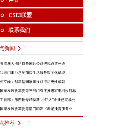
声音
CSEI联盟
联系我们
点新闻
粤港澳大湾区首条国际公路进境通道开通
12部门出台意见加快生活服务数字化赋能
何立峰：创新型国家建设取得历史性成就
国家发展改革委等三部门有序推进家电回收目标责任制行动
工信部：第四批专精特新“小巨人”企业已完成公示，民营企业占84%
国家发展改革委等部门印发《养老托育服务业 纾困扶持若干政策措施》的通知
点推荐