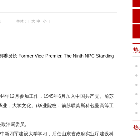
6
字体： [
大
中
小
]
热
r Vice Premier, The Ninth NPC Standing
944年12月参加工作，1945年6月加入中国共产党。前苏
毕业，大学文化。(毕业院校：前苏联莫斯科包曼高等工
央政治局委员。
热
先在华中新四军建设大学学习，后任山东省政府实业厅建设科