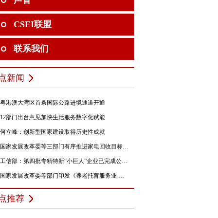
声音
CSEI联盟
联系我们
点新闻
粤港澳大湾区首条国际公路进境通道开通
12部门出台意见加快生活服务数字化赋能
何立峰：创新型国家建设取得历史性成就
国家发展改革委等三部门有序推进家电回收目标责任制行动
工信部：第四批专精特新“小巨人”企业已完成公示，民营企业占84%
国家发展改革委等部门印发《养老托育服务业 纾困扶持若干政策措施》的通知
点推荐