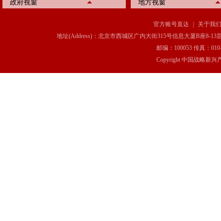
政府视窗
地方视窗
官方账号直达
|
关于我
地址(Address)：北京市西城区广内大街315号信息大厦B座8-13层(8-13 Floor, IT C
邮编：100053 传真：010-6369
Copyright 中国战略新