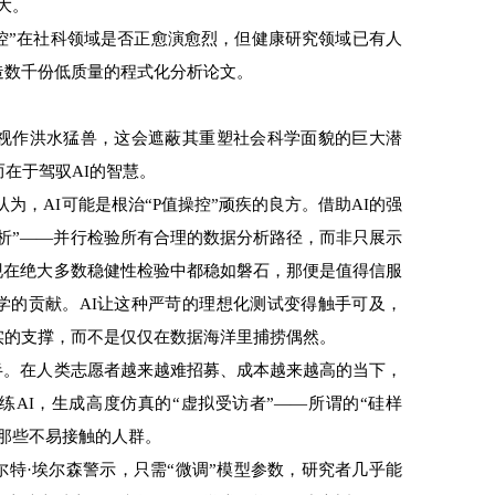
大。
控”在社科领域是否正愈演愈烈，但健康研究领域已有人
造数千份低质量的程式化分析论文。
视作洪水猛兽，这会遮蔽其重塑社会科学面貌的巨大潜
而在于驾驭AI的智慧。
，AI可能是根治“P值操控”顽疾的良方。借助AI的强
析”——并行检验所有合理的数据分析路径，而非只展示
现在绝大多数稳健性检验中都稳如磐石，那便是值得信服
学的贡献。AI让这种严苛的理想化测试变得触手可及，
实的支撑，而不是仅仅在数据海洋里捕捞偶然。
。在人类志愿者越来越难招募、成本越来越高的当下，
AI，生成高度仿真的“虚拟受访者”——所谓的“硅样
那些不易接触的人群。
·埃尔森警示，只需“微调”模型参数，研究者几乎能