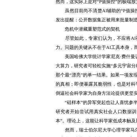
然而，这实际上是对“P值操控”的极端放
虽然目前尚不清楚AI辅助的“P值操
发出提醒：公开数据集正被用来批量制
危机中潜藏重塑范式的契机
尽管如此，专家们认为，不应将AI
力。问题的关键从不在于AI工具本身，
美国哈佛大学统计学家尼克·费什曼认为
大算力，研究者可轻松实施“多元宇宙分
那个最“漂亮”的单一结果。如果一项发
的真相；即便暴露其脆弱性，也是对科
倒逼社会科学家为自身方法论提供更坚
“硅样本”的异军突起也让人喜忧参半
研究者开始尝试用真实社会人口数据训练
本”。理论上，这能让科学家低成本触及
然而，瑞士伯尔尼大学心理学家马尔特