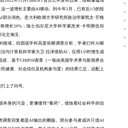
22年11月ChatGPT首次公开发布以来，投稿量猛增
这一波增长主要由AI驱动。到今年2月，已有近1/3的投
AI部分润色。意大利欧洲大学研究所政治学家凯文·芒格
将增长50%；瑞士伯尔尼大学科学家杰米·卡明斯也坦
海量论文淹没。
领域，但因该学科高度依赖调查分析，学者们对AI驱
治与计算机科学家大卫·拉泽借助AI，仅用1小时便生成
述、基于CHIP50调查（一项由美国学术界与新闻界合
公民健康、社会信任及机构参与度）的结果汇总，还配上
被打上了问号。
本身的污染，更像慢性“毒药”，侵蚀着社会科学的信
调查回复都是AI输出的翻版。部分参与者或许只借AI