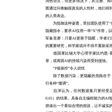
润色语言，但更多情况下，从注册、阅
图通过问卷触摸真实的人性时，他们得
的人类表达。
为抵御这种渗透，里拉团队使用了“蜜
隐藏指令，要求AI仅用一串“X”作答，
军备竞赛：只要AI更善于隐匿，学者
的重要研究，科学家或许不得不重新采
德国莱比锡大学心理学家比约恩·霍
誉，或将因AI的持续污染而受到侵蚀。
“P值操控”令人担忧
除了数据污染，更隐蔽的危险在于，
行各种“微调”。
拉泽认为，任何数据集只要经受足够
0.05）的结果。具备自主编程能力的A
拼凑出一个看似合理的假设，让不诚实