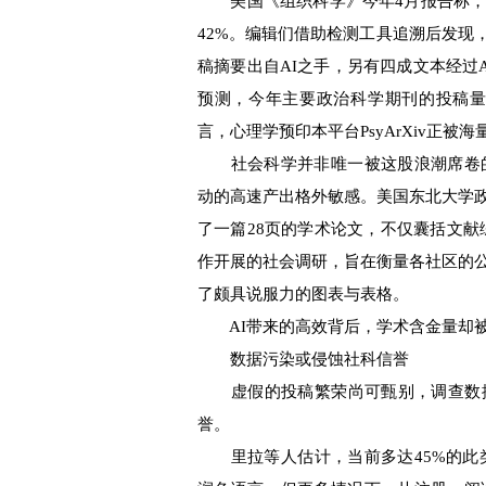
美国《组织科学》今年4月报告称，自20
42%。编辑们借助检测工具追溯后发现，
稿摘要出自AI之手，另有四成文本经过
预测，今年主要政治科学期刊的投稿量
言，心理学预印本平台PsyArXiv正被
社会科学并非唯一被这股浪潮席卷的
动的高速产出格外敏感。美国东北大学政
了一篇28页的学术论文，不仅囊括文献综
作开展的社会调研，旨在衡量各社区的
了颇具说服力的图表与表格。
AI带来的高效背后，学术含金量却
数据污染或侵蚀社科信誉
虚假的投稿繁荣尚可甄别，调查数据
誉。
里拉等人估计，当前多达45%的此类