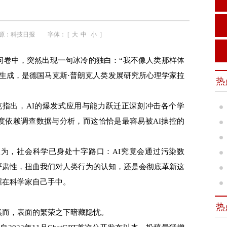
源：
科技日报
字体： [
大
中
小
]
卷中，突然出现一句冰冷的独白：“我不像人类那样体
）生成，是德国马克斯·普朗克人类发展研究所心理学家拉
热
指出，AI的爆发式应用与能力跃迁正深刻冲击各个学
度依赖调查数据与分析，而这恰恰是最容易被AI操控的
，社会科学已身处十字路口：AI究竟会通过污染数
严肃性，扭曲我们对人类行为的认知，还是会彻底革新这
握在科学家自己手中。
热
而，表面的繁荣之下暗藏隐忧。