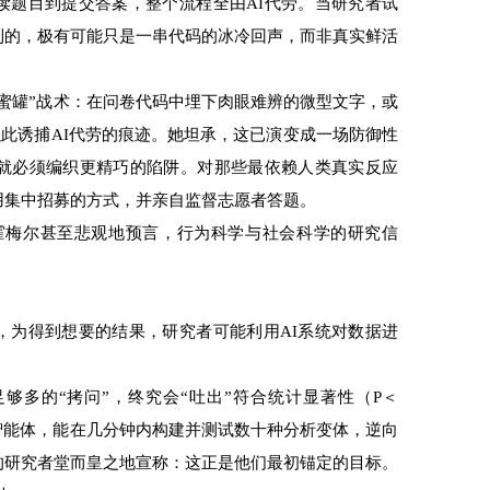
读题目到提交答案，整个流程全由AI代劳。当研究者试
到的，极有可能只是一串代码的冰冷回声，而非真实鲜活
罐”战术：在问卷代码中埋下肉眼难辨的微型文字，或
以此诱捕AI代劳的痕迹。她坦承，这已演变成一场防御性
们就必须编织更精巧的陷阱。对那些最依赖人类真实反应
用集中招募的方式，并亲自监督志愿者答题。
梅尔甚至悲观地预言，行为科学与社会科学的研究信
为得到想要的结果，研究者可能利用AI系统对数据进
多的“拷问”，终究会“吐出”符合统计显著性（P＜
I智能体，能在几分钟内构建并测试数十种分析变体，逆向
的研究者堂而皇之地宣称：这正是他们最初锚定的目标。