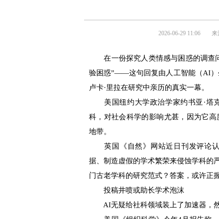
2026-06-29 11:06
来
在一份探究人类情感与困惑的调查问
验困惑”——这句回复由人工智能（AI
卢卡·里拉在研究中亲历的真实一幕。
美国纽约大学政治学家约书亚·塔克
科，对社会科学的影响尤甚，因为它高
地带。
英国《自然》网站近日刊发评论认为
据、制造虚假的学术繁荣来侵蚀学科的
门古老学科的研究范式？答案，或许正
投稿井喷或助长学术泡沫
AI无疑给社科领域装上了加速器，然