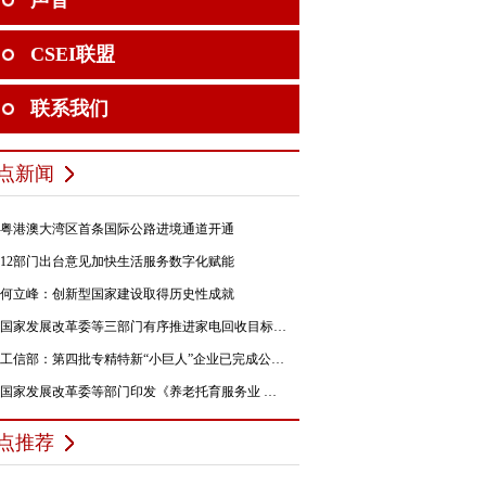
声音
CSEI联盟
联系我们
点新闻
粤港澳大湾区首条国际公路进境通道开通
12部门出台意见加快生活服务数字化赋能
何立峰：创新型国家建设取得历史性成就
国家发展改革委等三部门有序推进家电回收目标责任制行动
工信部：第四批专精特新“小巨人”企业已完成公示，民营企业占84%
国家发展改革委等部门印发《养老托育服务业 纾困扶持若干政策措施》的通知
点推荐