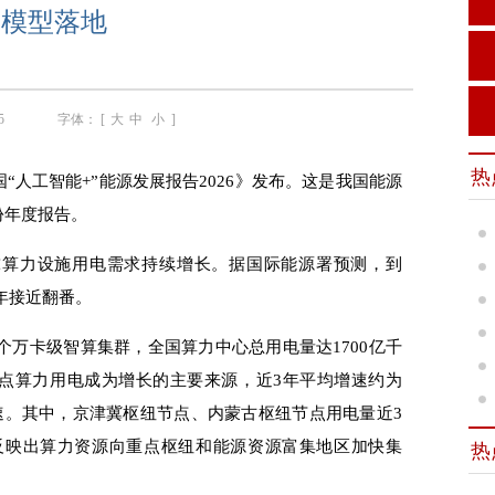
模型落地
5
字体： [
大
中
小
]
热
工智能+”能源发展报告2026》发布。这是我国能源
份年度报告。
力设施用电需求持续增长。据国际能源署预测，到
5年接近翻番。
个万卡级智算集群，全国算力中心总用电量达1700亿千
点算力用电成为增长的主要来源，近3年平均增速约为
增速。其中，京津冀枢纽节点、内蒙古枢纽节点用电量近3
%，反映出算力资源向重点枢纽和能源资源富集地区加快集
热