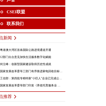
声音
CSEI联盟
联系我们
点新闻
粤港澳大湾区首条国际公路进境通道开通
12部门出台意见加快生活服务数字化赋能
何立峰：创新型国家建设取得历史性成就
国家发展改革委等三部门有序推进家电回收目标责任制行动
工信部：第四批专精特新“小巨人”企业已完成公示，民营企业占84%
国家发展改革委等部门印发《养老托育服务业 纾困扶持若干政策措施》的通知
点推荐