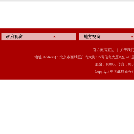
政府视窗
地方视窗
官方账号直达
|
关于我
地址(Address)：北京市西城区广内大街315号信息大厦B座8-13层(8-13 Floor, IT C
邮编：100053 传真：010-6369
Copyright 中国战略新