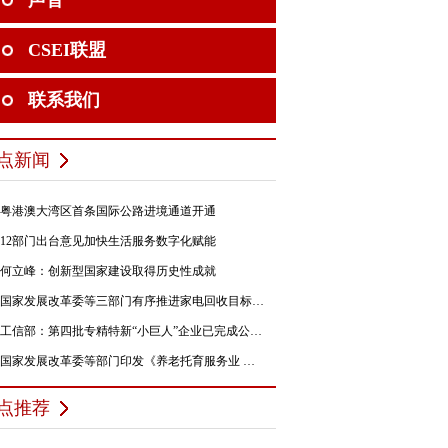
声音
CSEI联盟
联系我们
点新闻
粤港澳大湾区首条国际公路进境通道开通
12部门出台意见加快生活服务数字化赋能
何立峰：创新型国家建设取得历史性成就
国家发展改革委等三部门有序推进家电回收目标责任制行动
工信部：第四批专精特新“小巨人”企业已完成公示，民营企业占84%
国家发展改革委等部门印发《养老托育服务业 纾困扶持若干政策措施》的通知
点推荐