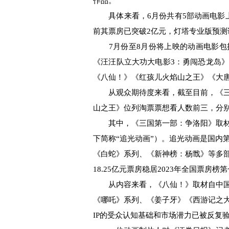
作品。
具体来看，6月份共有5部动画电影上
前其票房已突破2亿元，灯塔专业版预测
7月份至8月份将上映的动画电影包
《汪汪队立大功大电影3：勇闯恐龙岛
《八仙！》《红孩儿火焰山之王》《大
从观众期待度来看，截至目前，《三
山之王》位列淘票票想看人数前三，分别为1
其中，《三国第一部：争洛阳》取材
下简称“追光动画”）。追光动画是国内
《白蛇》系列、《新神榜：杨戬》等多
18.25亿元票房稳居2023年全国票房榜
从内容来看，《八仙！》取材自中国经
《哪吒》系列、《姜子牙》《西游记之
IP的受众认知基础和市场潜力已被反复