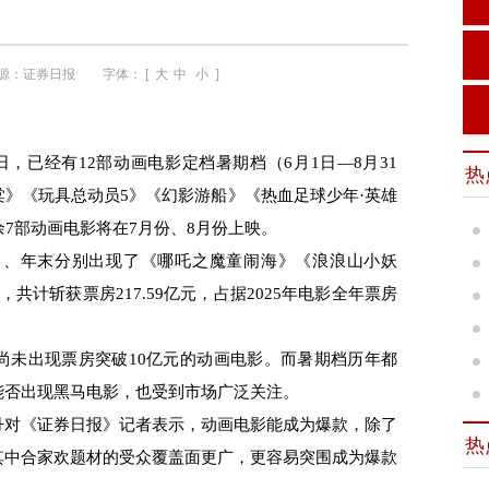
源：
证券日报
字体： [
大
中
小
]
已经有12部动画电影定档暑期档（6月1日—8月31
热
》《玩具总动员5》《幻影游船》《热血足球少年·英雄
余7部动画电影将在7月份、8月份上映。
中、年末分别出现了《哪吒之魔童闹海》《浪浪山小妖
共计斩获票房217.59亿元，占据2025年电影全年票房
未出现票房突破10亿元的动画电影。而暑期档历年都
能否出现黑马电影，也受到市场广泛关注。
对《证券日报》记者表示，动画电影能成为爆款，除了
热
其中合家欢题材的受众覆盖面更广，更容易突围成为爆款