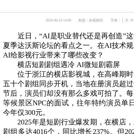
2026-06-24 14:06
来源：
央视财经
字体： [
大
中
近日，“AI是职业替代还是再创造”这
夏季达沃斯论坛的看点之一。在AI技术
AI给影视行业带来了哪些改变？
横店短剧剧组遇冷 AI微短剧霸屏
位于浙江的横店影视城，在高峰期时
五十个剧组同步开机，当地在册演员超过
节后，演员们却没有那么多戏可拍了。每
等候景区NPC的面试，往年特约演员单日
今年仅300元。
2025年是短剧行业爆发期，在横店，
剧组多达4016个，同比增长237%。但2