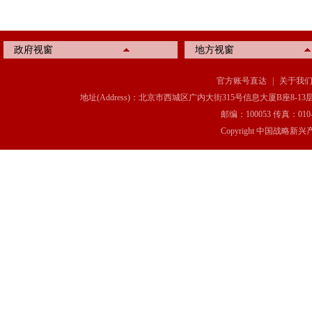
政府视窗
地方视窗
官方账号直达
|
关于我
地址(Address)：北京市西城区广内大街315号信息大厦B座8-13层(8-13 Floor, IT C
邮编：100053 传真：010-6369
Copyright 中国战略新