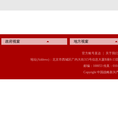
政府视窗
地方视窗
官方账号直达
|
关于我
地址(Address)：北京市西城区广内大街315号信息大厦B座8-13层(8-13 Floor, IT C
邮编：100053 传真：010-6369
Copyright 中国战略新