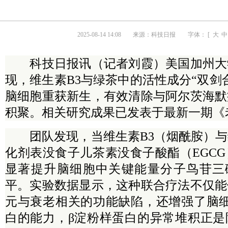
2025-08-14 14:08
来源：
科技日报
字体： [
大
中
科技日报讯（记者刘霞）美国加州大
现，维生素B3与绿茶中的活性成分“双剑
脑细胞重获新生，有效清除与阿尔茨海默
积聚。相关研究成果已发表于最新一期《
团队发现，当维生素B3（烟酰胺）与
化剂表没食子儿茶素没食子酸酯（EGC
显著提升脑细胞中关键能量分子鸟苷三磷
平。实验数据显示，这种联合疗法不仅能
元与衰老相关的功能缺陷，还增强了脑细
白的能力，β淀粉样蛋白的异常堆积正是