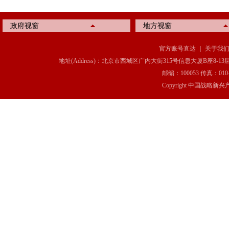
政府视窗
地方视窗
官方账号直达
|
关于我
地址(Address)：北京市西城区广内大街315号信息大厦B座8-13层(8-13 Floor, IT C
邮编：100053 传真：010-6369
Copyright 中国战略新