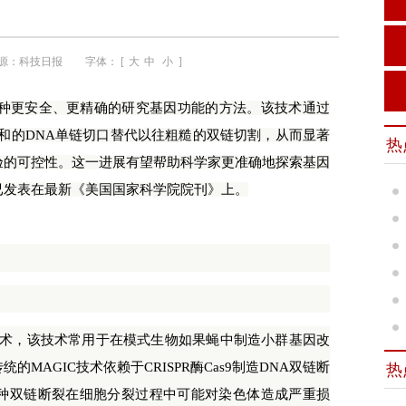
源：
科技日报
字体： [
大
中
小
]
种更安全、更精确的研究基因功能的方法。该技术通过
温和的DNA单链切口替代以往粗糙的双链切割，从而显著
热
验的可控性。这一进展有望帮助科学家更准确地探索基因
已发表在最新《美国国家科学院院刊》上。
技术，该技术常用于在模式生物如果蝇中制造小群基因改
MAGIC技术依赖于CRISPR酶Cas9制造DNA双链断
热
种双链断裂在细胞分裂过程中可能对染色体造成严重损