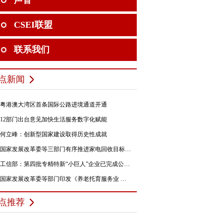
声音
CSEI联盟
联系我们
点新闻
粤港澳大湾区首条国际公路进境通道开通
12部门出台意见加快生活服务数字化赋能
何立峰：创新型国家建设取得历史性成就
国家发展改革委等三部门有序推进家电回收目标责任制行动
工信部：第四批专精特新“小巨人”企业已完成公示，民营企业占84%
国家发展改革委等部门印发《养老托育服务业 纾困扶持若干政策措施》的通知
点推荐