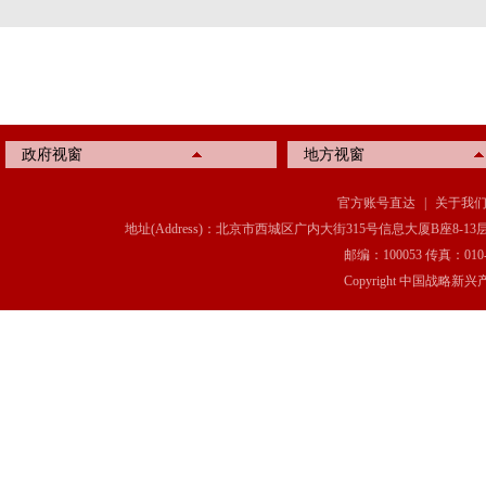
政府视窗
地方视窗
官方账号直达
|
关于我
地址(Address)：北京市西城区广内大街315号信息大厦B座8-13层(8-13 Floor, IT C
邮编：100053 传真：010-6369
Copyright 中国战略新