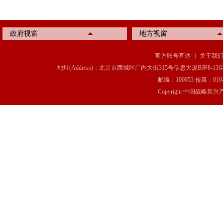
政府视窗
地方视窗
官方账号直达
|
关于我
地址(Address)：北京市西城区广内大街315号信息大厦B座8-13层(8-13 Floor, IT C
邮编：100053 传真：010-6369
Copyright 中国战略新