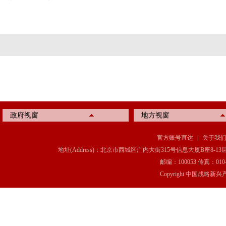
政府视窗
地方视窗
官方账号直达
|
关于我
地址(Address)：北京市西城区广内大街315号信息大厦B座8-13层(8-13 Floor, IT C
邮编：100053 传真：010-6369
Copyright 中国战略新