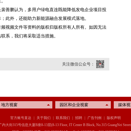
性。
裴善鹏认为，多用户绿电直连既能降低发电企业项目投
本；此外，还能助力新能源融合发展模式落地。
频视频文件等资料的版权归版权所有人所有。如因无法
站联系，我们将采取适当措施。
关注微信公众号：
地方视窗
园区和企业视窗
媒体视
官方账号直达
|
关于我们
|
联系我们
|
招聘
|
广告刊例
|
版权声明
信息大厦B座8-13层(8-13 Floor, IT Center B Block, No.315 GuangNei Street, Xichen