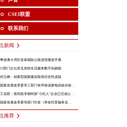
声音
CSEI联盟
联系我们
点新闻
粤港澳大湾区首条国际公路进境通道开通
12部门出台意见加快生活服务数字化赋能
何立峰：创新型国家建设取得历史性成就
国家发展改革委等三部门有序推进家电回收目标责任制行动
工信部：第四批专精特新“小巨人”企业已完成公示，民营企业占84%
国家发展改革委等部门印发《养老托育服务业 纾困扶持若干政策措施》的通知
点推荐