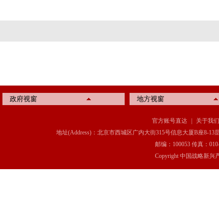
政府视窗
地方视窗
官方账号直达
|
关于我
地址(Address)：北京市西城区广内大街315号信息大厦B座8-13层(8-13 Floor, IT C
邮编：100053 传真：010-6369
Copyright 中国战略新