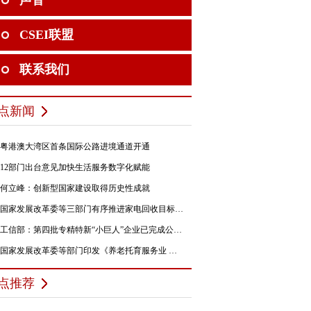
声音
CSEI联盟
联系我们
点新闻
粤港澳大湾区首条国际公路进境通道开通
12部门出台意见加快生活服务数字化赋能
何立峰：创新型国家建设取得历史性成就
国家发展改革委等三部门有序推进家电回收目标责任制行动
工信部：第四批专精特新“小巨人”企业已完成公示，民营企业占84%
国家发展改革委等部门印发《养老托育服务业 纾困扶持若干政策措施》的通知
点推荐