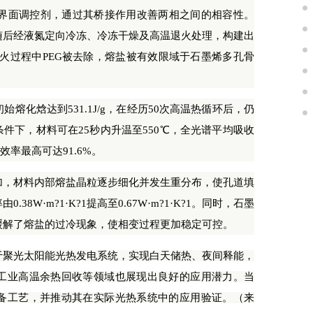
为界面调控剂，通过其桥接作用改善两相之间的相容性。
随后经液氮定向冷冻、冷冻干燥及高温退火处理，构建出
火过程中PEG被去除，熔盐被有效限域于石墨烯多孔骨
焓达到531.1J/g，在经历50次高温热循环后，仍
件下，材料可在25秒内升温至550℃，全光谱平均吸收
效率最高可达91.6%。
，材料内部熔盐晶粒逐步细化并发生重分布，使孔道填
8W·m?1·K?1提高至0.67W·m?1·K?1。同时，石墨
缓解了熔盐的过冷现象，使相变过程更加稳定可控。
于聚光太阳能光热发电系统，实现白天储热、夜间释能，
工业高温余热回收等领域也展现出良好的应用潜力。当
备工艺，并推动其在实际光热系统中的应用验证。（来