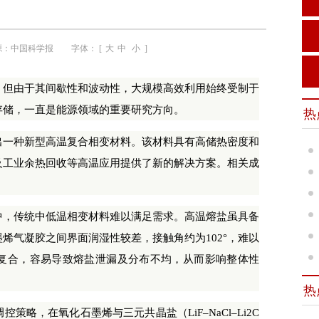
源：
中国科学报
字体： [
大
中
小
]
但由于其间歇性和波动性，大规模高效利用始终受制于
存储，一直是能源领域的重要研究方向。
热
一种新型高温复合相变材料。该材料具有高储热密度和
及工业余热回收等高温应用提供了新的解决方案。相关成
，传统中低温相变材料难以满足需求。高温熔盐虽具备
烯气凝胶之间界面润湿性较差，接触角约为102°，难以
复合，容易导致熔盐泄漏及分布不均，从而影响整体性
热
，在氧化石墨烯与三元共晶盐（LiF–NaCl–Li2C