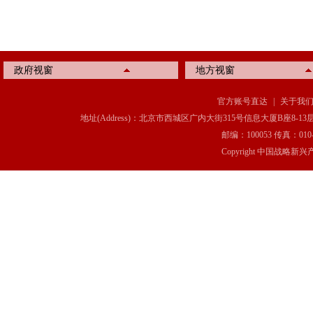
政府视窗
地方视窗
官方账号直达
|
关于我
地址(Address)：北京市西城区广内大街315号信息大厦B座8-13层(8-13 Floor, IT C
邮编：100053 传真：010-6369
Copyright 中国战略新