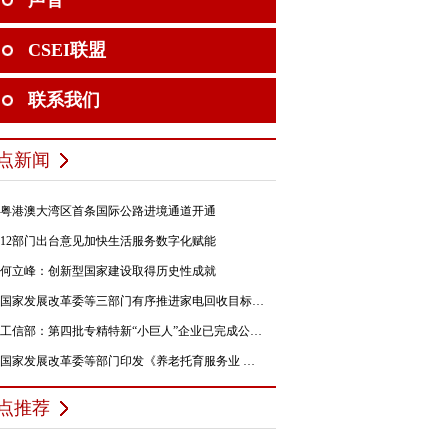
声音
CSEI联盟
联系我们
点新闻
粤港澳大湾区首条国际公路进境通道开通
12部门出台意见加快生活服务数字化赋能
何立峰：创新型国家建设取得历史性成就
国家发展改革委等三部门有序推进家电回收目标责任制行动
工信部：第四批专精特新“小巨人”企业已完成公示，民营企业占84%
国家发展改革委等部门印发《养老托育服务业 纾困扶持若干政策措施》的通知
点推荐