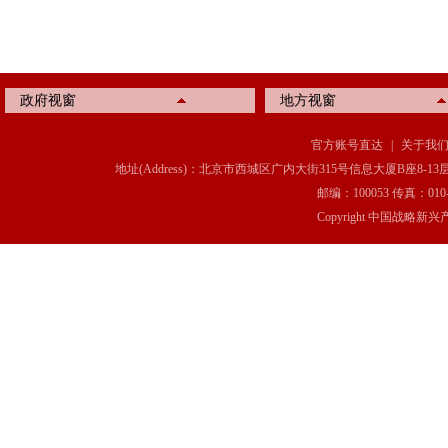
政府视窗
地方视窗
官方账号直达
|
关于我
地址(Address)：北京市西城区广内大街315号信息大厦B座8-13层(8-13 Floor, IT C
邮编：100053 传真：010-6369
Copyright 中国战略新