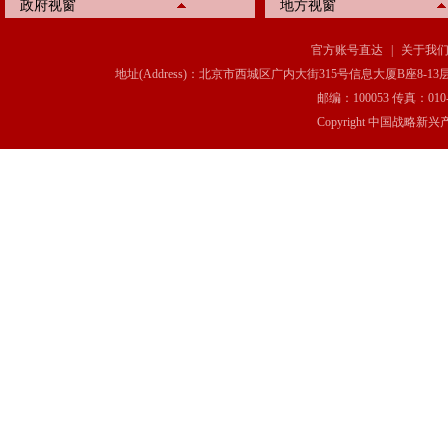
政府视窗
地方视窗
官方账号直达
|
关于我
地址(Address)：北京市西城区广内大街315号信息大厦B座8-13层(8-13 Floor, IT C
邮编：100053 传真：010-6369
Copyright 中国战略新