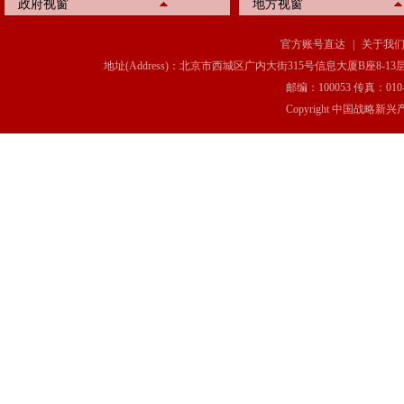
政府视窗
地方视窗
官方账号直达
|
关于我
地址(Address)：北京市西城区广内大街315号信息大厦B座8-13层(8-13 Floor, IT C
邮编：100053 传真：010-6369
Copyright 中国战略新