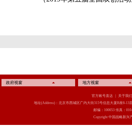
政府视窗
地方视窗
官方账号直达
|
关于我
地址(Address)：北京市西城区广内大街315号信息大厦B座8-13层(8-13 Floor, IT C
邮编：100053 传真：010-6369
Copyright 中国战略新