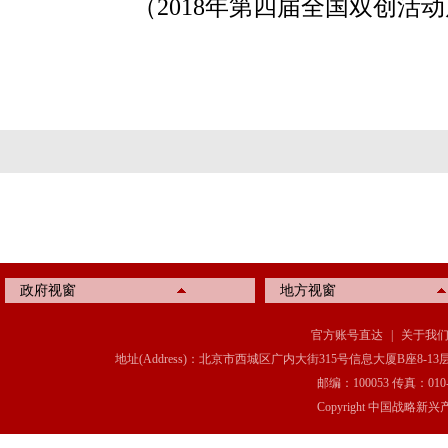
（2018年第四届全国双创活动
政府视窗
地方视窗
官方账号直达
|
关于我
地址(Address)：北京市西城区广内大街315号信息大厦B座8-13层(8-13 Floor, IT C
邮编：100053 传真：010-6369
Copyright 中国战略新