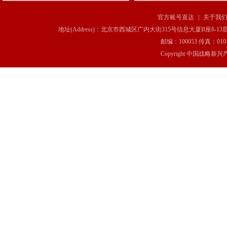
官方账号直达
|
关于我
地址(Address)：北京市西城区广内大街315号信息大厦B座8-13层(8-13 Floor, IT C
邮编：100053 传真：010-6369
Copyright 中国战略新