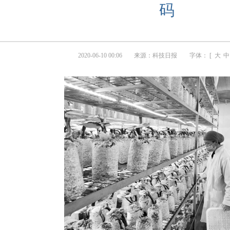
码
2020-06-10 00:06
来源：
科技日报
字体： [
大
中