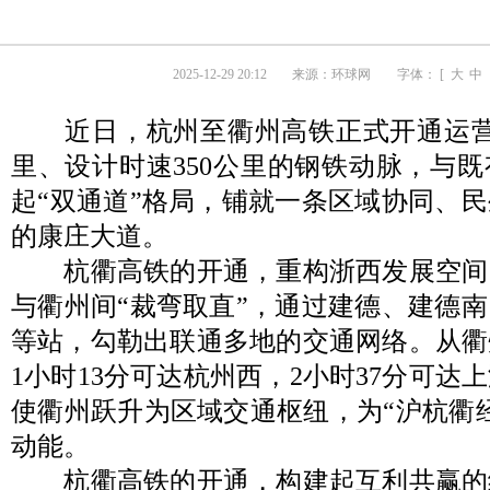
2025-12-29 20:12
来源：
环球网
字体： [
大
中
近日，杭州至衢州高铁正式开通运营，
里、设计时速350公里的钢铁动脉，与
起“双通道”格局，铺就一条区域协同、
的康庄大道。
杭衢高铁的开通，重构浙西发展空间
与衢州间“裁弯取直”，通过建德、建德
等站，勾勒出联通多地的交通网络。从衢
1小时13分可达杭州西，2小时37分可达
使衢州跃升为区域交通枢纽，为“沪杭衢
动能。
杭衢高铁的开通，构建起互利共赢的