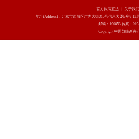
官方账号直达
|
关于我
地址(Address)：北京市西城区广内大街315号信息大厦B座8-13层(8-13 Floor, IT C
邮编：100053 传真：010-6369
Copyright 中国战略新